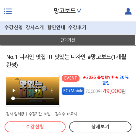
∨
망고보드
본문으로 바로가기
수강신청
강사소개
할인안내
수강후기
단과과정
No.1 디자인 맛집!!! 맛있는 디자인 #망고보드(1개월
완성)
★2026 특별할인!!★
30%
EVENT
할인
49,000
PC+Mobile
70,000원
원
강사: 엄혜경 │ 수강기간: 30일 │ 강의수: 16교시
수강신청
상세보기