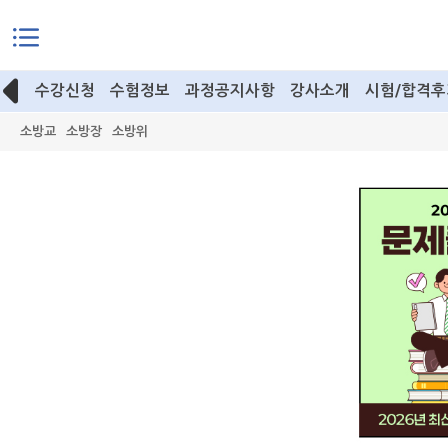
본문으로 바로가기
수강신청
수험정보
과정공지사항
강사소개
시험/합격후
소방교
소방장
소방위