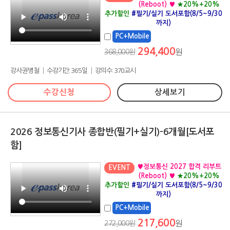
(Reboot) ♥
★20%+20%
추가할인
#필기/실기 도서포함(8/5~9/30
까지)
PC+Mobile
294,400
368,000원
원
강사:권병철 │ 수강기간: 365일 │ 강의수: 370교시
수강신청
상세보기
2026 정보통신기사 종합반(필기+실기)-6개월[도서포
함]
♥정보통신 2027 합격 리부트
EVENT
(Reboot) ♥
★20%+20%
추가할인
#필기/실기 도서포함(8/5~9/30
까지)
PC+Mobile
217,600
272,000원
원