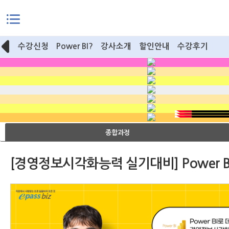
본문으로 바로가기
수강신청
Power BI?
강사소개
할인안내
수강후기
종합과정
[경영정보시각화능력 실기대비] Power BI 