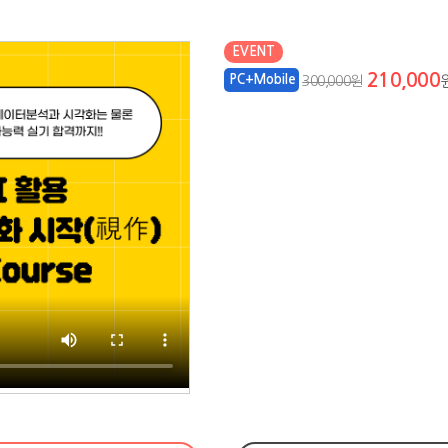
EVENT
210,000
PC+Mobile
300,000원