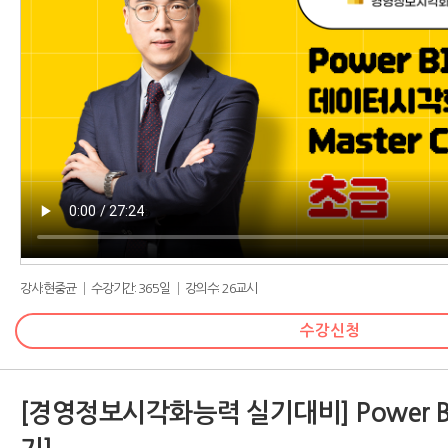
강사:현중균 │ 수강기간: 365일 │ 강의수: 26교시
수강신청
[경영정보시각화능력 실기대비] Power BI 