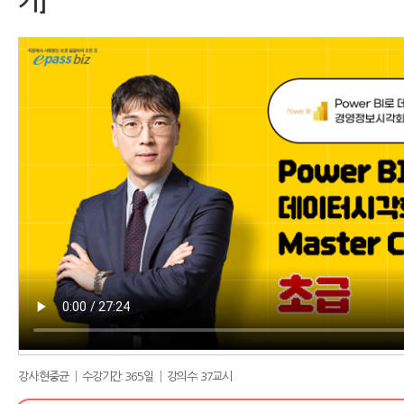
기]
강사:현중균 │ 수강기간: 365일 │ 강의수: 37교시