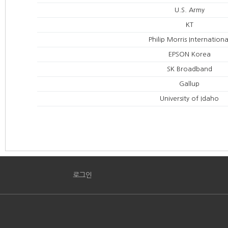
U.S. Army
KT
Philip Morris Internationa
EPSON Korea
SK Broadband
Gallup
University of Idaho
로그인