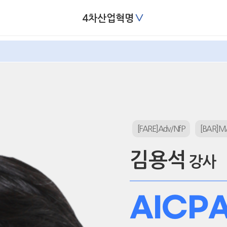
∨
4차산업혁명
[FARE]Adv/NfP
[BAR]M
김용석
강사
AICP