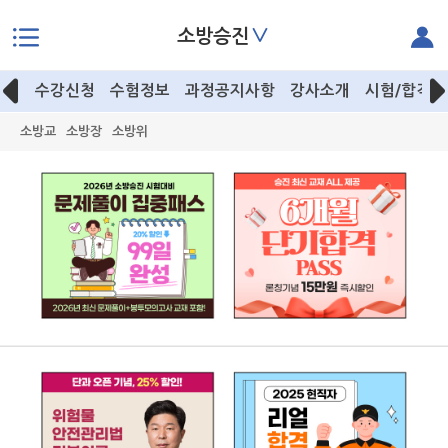
∨
소방승진
본문으로 바로가기
수강신청
수험정보
과정공지사항
강사소개
시험/합격후
소방교
소방장
소방위