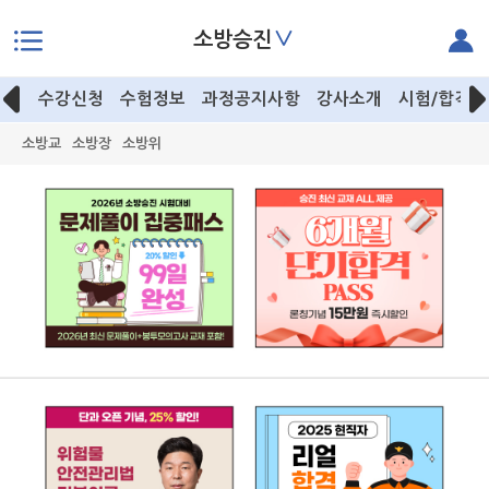
∨
소방승진
본문으로 바로가기
수강신청
수험정보
과정공지사항
강사소개
시험/합격후
소방교
소방장
소방위