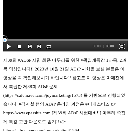
00:00
00:00
제39회
#ADSP
시험 최종 마무리를 위한
#쪽집게특강
1과목, 2과
목 영상입니다!! 2023년 10월 21일 ADsP 시험을 보실 분들은 이
영상을 꼭 확인해보시기 바랍니다!! 참고로 이 영상은 마데전에
서 복원한 제38회 ADsP 문제
(https://cafe.naver.com/joymarketing/1573) 를 기반으로 진행되었
습니다.
#김계철
쌤의 ADsP 온라인 과정은
#이패스비즈
👉
https://www.epassbiz.com [제39회 ADsP 시험대비!!] 마무리 쪽집
게 특강 교안 다운로드 받기!! 👉
https://cafe.naver.com/joymarketing/1564