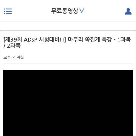
∨
무료동영상
본문으로 바로가기
[제39회 ADsP 시험대비!!] 마무리 쪽집게 특강 - 1과목
/ 2과목
교수: 김계철