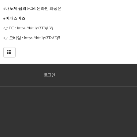
#배노제
 쌤의 PCM 온라인 과정은 
#이패스비즈
👉 PC : 
https://bit.ly/3T8jLVj
👉 모바일 : 
https://bit.ly/3TcdEj5
로그인