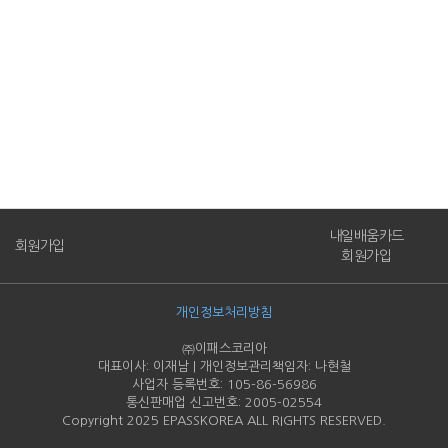
내일배움카드
회원가입
회원가입
개인정보처리방침
㈜이패스코리아
대표이사: 이재남 | 개인정보관리책임자: 나현철
사업자 등록번호: 105-86-
56986
통신판매업 신고번호: 2005-
02554
Copyright 2025 EPASSKOREA ALL RIGHTS RESERVED.