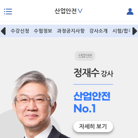
∨
산업안전
본문으로 바로가기
수강신청
수험정보
과정공지사항
강사소개
시험/합격후
산업안전
정재수
강사
산업안전
No.1
자세히 보기