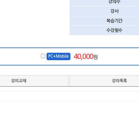
강의수
강사
복습기간
수강횟수
40,000
PC+Mobile
원
강의교재
강의목록