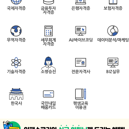
국제자격증
금융투자
은행자격증
보험자격증
자격증
무역자격증
세무회계
AI/바이브코딩
데이터분석/마케팅
자격증
기술자격증
소방승진
전문자격사
BIZ실무
한국사
국민내일
평생교육
배움카드
이용권