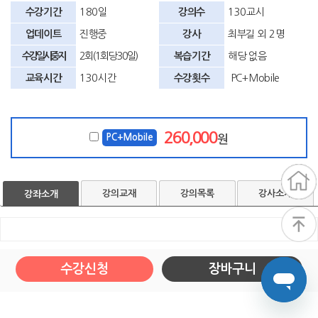
수강기간
180일
강의수
130교시
업데이트
진행중
강사
최부길 외 2명
수강일시중지
2회(1회당 30일)
복습기간
해당 없음
교육시간
130시간
수강횟수
PC+Mobile
260,000
PC+Mobile
원
강의교재
강의목록
강사소개
강좌소개
수강신청
장바구니