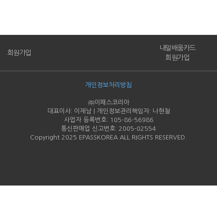
내일배움카드
회원가입
회원가입
개인정보처리방침
㈜이패스코리아
대표이사: 이재남 | 개인정보관리책임자: 나현철
사업자 등록번호: 105-86-
56986
통신판매업 신고번호: 2005-
02554
Copyright 2025 EPASSKOREA ALL RIGHTS RESERVED.