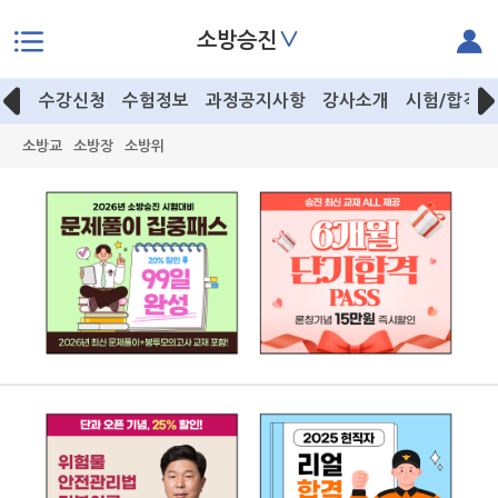
∨
소방승진
본문으로 바로가기
수강신청
수험정보
과정공지사항
강사소개
시험/합격후
소방교
소방장
소방위