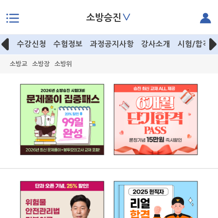
∨
소방승진
본문으로 바로가기
수강신청
수험정보
과정공지사항
강사소개
시험/합격후
소방교
소방장
소방위