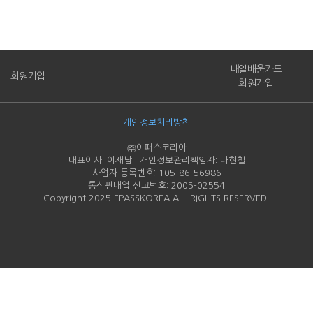
내일배움카드
회원가입
회원가입
개인정보처리방침
㈜이패스코리아
대표이사: 이재남 | 개인정보관리책임자: 나현철
사업자 등록번호: 105-86-
56986
통신판매업 신고번호: 2005-
02554
Copyright 2025 EPASSKOREA ALL RIGHTS RESERVED.