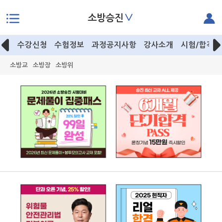
∨
소방승진
본문으로 바로가기
수강신청
수험정보
과정공지사항
강사소개
시험/합격후
소방교
소방장
소방위