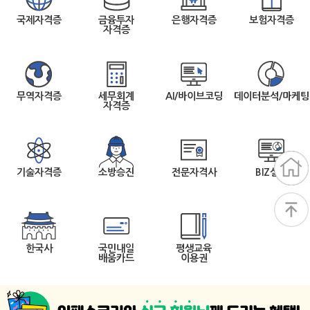
국제자격증
금융투자
은행자격증
보험자격증
자격증
무역자격증
세무회계
AI/바이브코딩
데이터분석/마케팅
자격증
기술자격증
소방승진
전문자격사
BIZ실무
한국사
국민내일
평생교육
배움카드
이용권