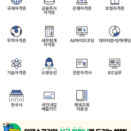
국제자격증
금융투자
은행자격증
보험자격증
자격증
무역자격증
세무회계
AI/바이브코딩
데이터분석/마케팅
자격증
기술자격증
소방승진
전문자격사
BIZ실무
한국사
국민내일
평생교육
배움카드
이용권