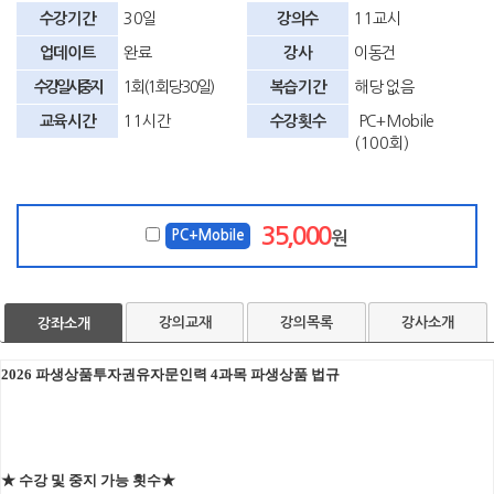
수강기간
30일
강의수
11교시
업데이트
완료
강사
이동건
수강일시중지
1회(1회당 30일)
복습기간
해당 없음
교육시간
11시간
수강횟수
PC+Mobile
(100회)
35,000
PC+Mobile
원
강의교재
강의목록
강사소개
강좌소개
2026 파생상품투자권유자문인력 4과목 파생상품 법규
★ 수강 및 중지 가능 횟수★