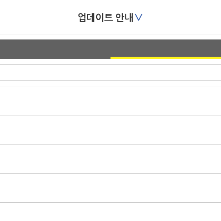
∨
업데이트 안내