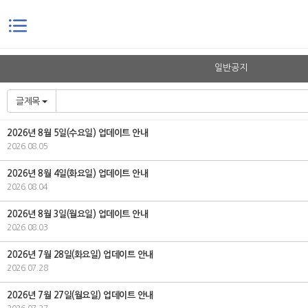
본문으로 바로가기
일반공지
글제목
2026년 8월 5일(수요일) 업데이트 안내
2026.08.05
2026년 8월 4일(화요일) 업데이트 안내
2026.08.04
2026년 8월 3일(월요일) 업데이트 안내
2026.08.03
2026년 7월 28일(화요일) 업데이트 안내
2026.07.28
2026년 7월 27일(월요일) 업데이트 안내