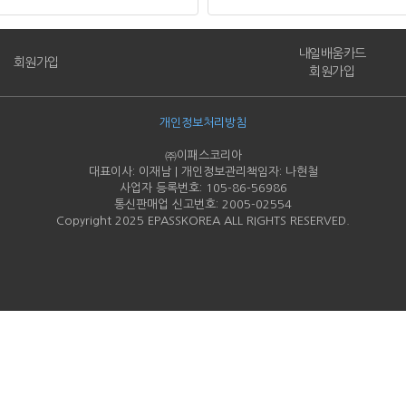
내일배움카드
회원가입
회원가입
개인정보처리방침
㈜이패스코리아
대표이사: 이재남 | 개인정보관리책임자: 나현철
사업자 등록번호: 105-86-
56986
통신판매업 신고번호: 2005-
02554
Copyright 2025 EPASSKOREA ALL RIGHTS RESERVED.